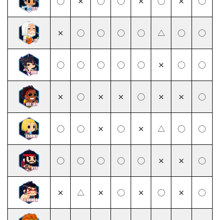
◯
✕
◯
◯
✕
◯
✕
◯
✕
◯
◯
◯
◯
△
◯
◯
◯
◯
◯
◯
◯
✕
◯
◯
✕
◯
✕
✕
◯
✕
✕
◯
◯
◯
✕
◯
✕
△
◯
◯
◯
◯
◯
◯
◯
✕
✕
◯
✕
△
✕
◯
✕
◯
✕
◯