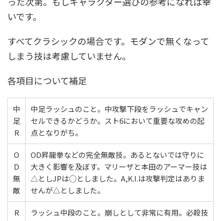
った次第。もしキャラクター選びの参考になれば幸
いです。
すべてクラシックの場合です。モダンで無くなって
しまう技は考慮していません。
各項目について補足
中
中足ラッシュのこと。中攻撃下段をラッシュでキャン
足
セルできるかどうか。スト6において重要な攻めの起
R
点となりがち。
O
OD昇龍拳などの完全無敵技。あるとないでは守りに
D
大きく影響を及ぼす。マリーザと本田のアーマー技は
無
△としJPは◯としました。A,K.I.は攻撃判定はありま
敵
せんが△としました。
R
ラッシュ中段のこと。崩しとして非常に有用。必殺技