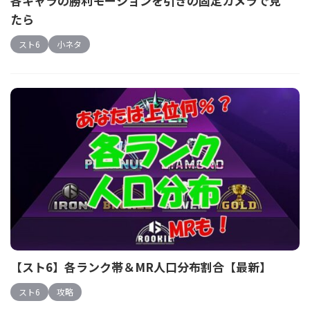
各キャラの勝利モーションを引きの固定カメラで見
たら
スト6
小ネタ
【スト6】各ランク帯＆MR人口分布割合【最新】
スト6
攻略