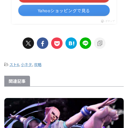
Yahooショッピングで見る
ポチップ
-
スト6
,
小ネタ
,
攻略
関連記事