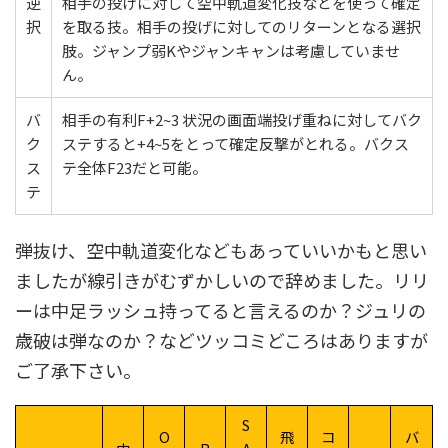
逆
相手の投げに対して空中軌道変化技などを使って確定
択
を取る技。相手の投げに対してのリターンとなる選択
肢。ジャンプ弱Kやジャンキャンは考慮していませ
ん。
バ
相手の有利F+2~3 状況の画面端投げ重ねに対してバク
ク
ステすると+4~5をとって確定反撃がとれる。バクス
ス
テ全体F23だと可能。
テ
弾抜け、空中軌道変化などもあっていいかもと思い
ましたが線引きがむずかしいので辞めました。リリ
ーは中足ラッシュ持ってると言えるのか？ジュリの
歳破は弾なのか？などツッコミどころはありますが
ご了承下さい。
S
O
飛
コ
バ