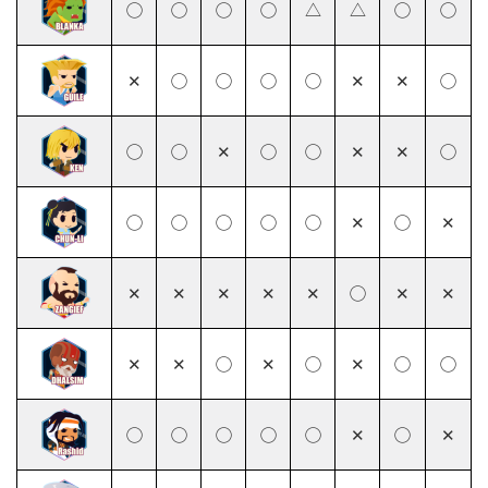
◯
◯
◯
◯
△
△
◯
◯
✕
◯
◯
◯
◯
✕
✕
◯
◯
◯
✕
◯
◯
✕
✕
◯
◯
◯
◯
◯
◯
✕
◯
✕
✕
✕
✕
✕
✕
◯
✕
✕
✕
✕
◯
✕
◯
✕
◯
◯
◯
◯
◯
◯
◯
✕
◯
✕