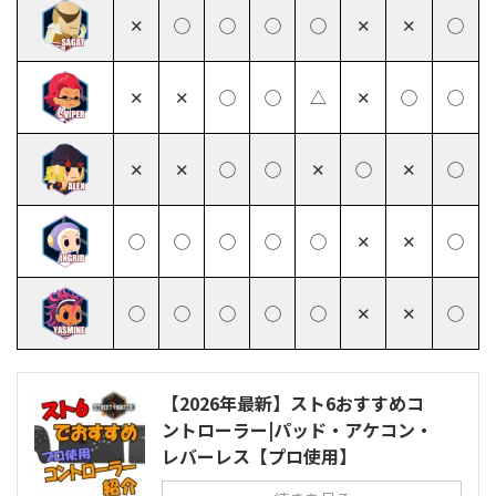
✕
◯
◯
◯
◯
✕
✕
◯
✕
✕
◯
◯
△
✕
◯
◯
✕
✕
◯
◯
✕
◯
✕
◯
◯
◯
◯
◯
◯
✕
✕
◯
◯
◯
◯
◯
◯
✕
✕
◯
【2026年最新】スト6おすすめコ
ントローラー|パッド・アケコン・
レバーレス【プロ使用】