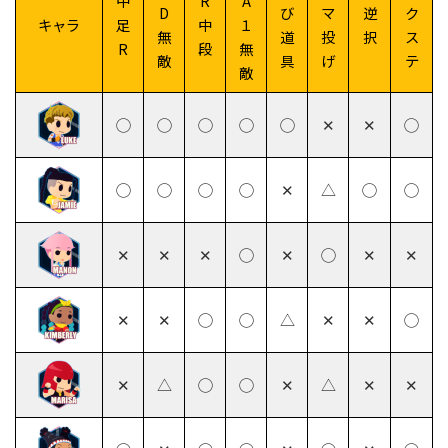
中
R
A
D
び
マ
逆
ク
キャラ
足
中
１
無
道
投
択
ス
R
段
無
敵
具
げ
テ
敵
◯
◯
◯
◯
◯
✕
✕
◯
◯
◯
◯
◯
✕
△
◯
◯
✕
✕
✕
◯
✕
◯
✕
✕
✕
✕
◯
◯
△
✕
✕
◯
✕
△
◯
◯
✕
△
✕
✕