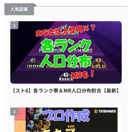
人気記事
1
【スト6】各ランク帯＆MR人口分布割合【最新】
2