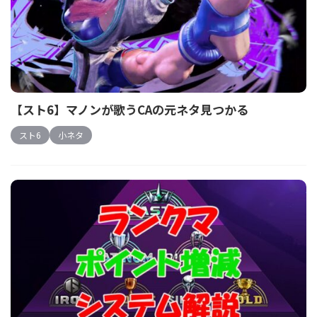
【スト6】マノンが歌うCAの元ネタ見つかる
スト6
小ネタ