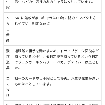
中
派生などの中段技のみのキャラは✕としています。
段
S
SA1に無敵が無いキャラはBO時に詰みインパクトさ
A
れやすい。明確な弱点。
１
無
敵
飛
遠距離で相手を動かすため、ドライブゲージ回復など
び
持っていると便利。弾判定技を持っているという判定
道
でブランカ、キンバリー、ベガ、ヴァイパーは△とし
具
た。
コ
相手のガード崩し手段として優秀。派生や発生が遅い
マ
ものは△としています。
投
げ