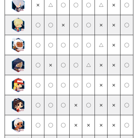
✕
△
◯
◯
◯
△
✕
◯
◯
◯
✕
◯
◯
✕
✕
◯
◯
◯
◯
◯
◯
△
✕
◯
◯
✕
◯
◯
△
✕
✕
◯
◯
◯
◯
◯
◯
✕
✕
◯
◯
◯
◯
✕
◯
✕
✕
◯
◯
◯
◯
✕
✕
✕
✕
◯