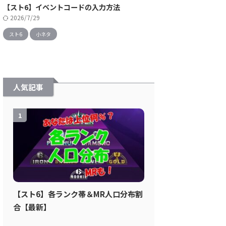
【スト6】イベントコードの入力方法
2026/7/29
スト6
小ネタ
人気記事
1
【スト6】各ランク帯＆MR人口分布割
合【最新】