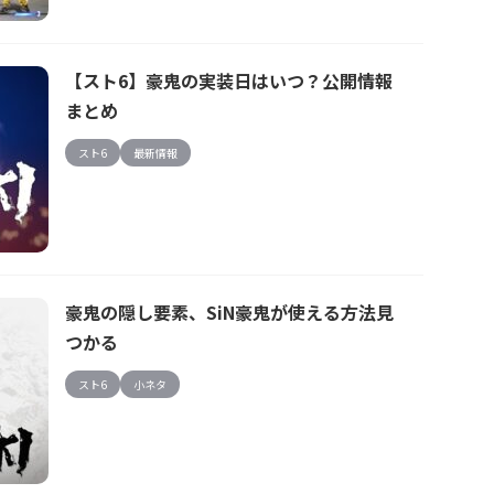
【スト6】豪鬼の実装日はいつ？公開情報
まとめ
スト6
最新情報
豪鬼の隠し要素、SiN豪鬼が使える方法見
つかる
スト6
小ネタ