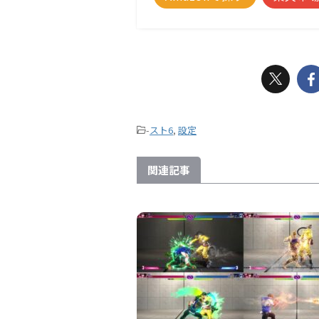
-
スト6
,
設定
関連記事