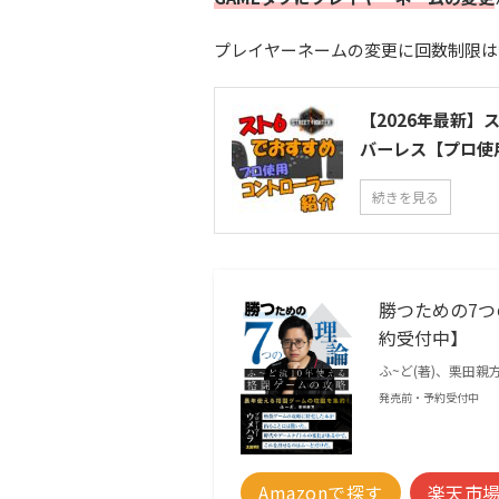
プレイヤーネームの変更に回数制限は
【2026年最新】
バーレス【プロ使
続きを見る
勝つための7つ
約受付中】
ふ~ど(著)、栗田親
発売前・予約受付中
Amazonで探す
楽天市