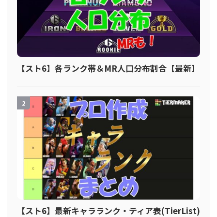
【スト6】各ランク帯＆MR人口分布割合【最新】
2
【スト6】最新キャラランク・ティア表(TierList)