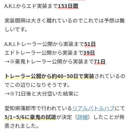
A.K.I.からエド実装まで
153日間
実装間隔は大きく離れているのでこれでは予想は難
しいです。
A.K.I.トレーラー公開から実装まで
51日
エドトレーラー公開から実装まで
39日
→※豪鬼トレーラー公開から実装まで
71日
トレーラー公開から約40~50日で実装
されているの
でこの辺りになりそうです。
→※71日後と大分空いた結果に
愛知県蒲郡市で行われている
リアルバトルハブ
にて
5/1~5/6に豪鬼の試遊
が決定（
詳細
）したことが発
表されました。